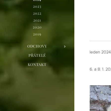
2023
2022
2021
2020
2019
ODCHOVY
leden 2024
PŘÁTELÉ
KONTAKT
6. a 8. 1. 