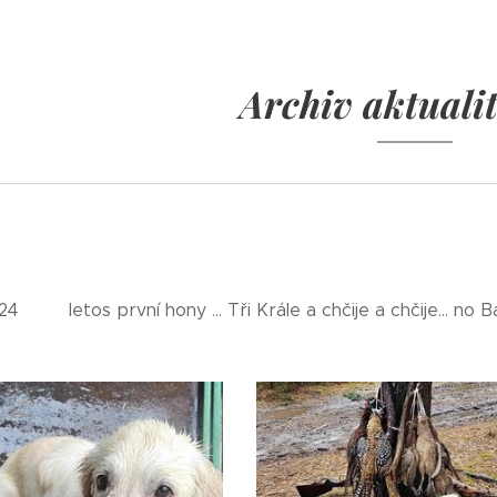
Archiv aktuali
2024 letos první hony ... Tři Krále a chčije a chčije... no B