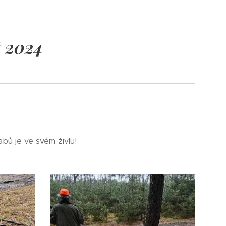
t 2024
abů je ve svém živlu!